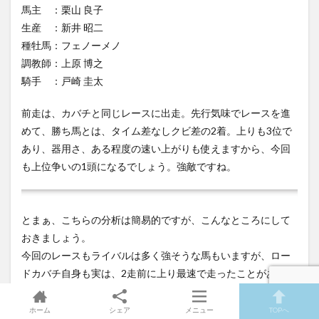
馬主 ：栗山 良子
生産 ：新井 昭二
種牡馬：フェノーメノ
調教師：上原 博之
騎手 ：戸崎 圭太
前走は、カバチと同じレースに出走。先行気味でレースを進
めて、勝ち馬とは、タイム差なしクビ差の2着。上りも3位で
あり、器用さ、ある程度の速い上がりも使えますから、今回
も上位争いの1頭になるでしょう。強敵ですね。
とまぁ、こちらの分析は簡易的ですが、こんなところにして
おきましょう。
今回のレースもライバルは多く強そうな馬もいますが、ロー
ドカバチ自身も実は、2走前に上り最速で走ったことがありま
す。勝馬とは0.4秒差なので、協調材料としてはギリギリのラ
インですが、全然ダメではないはずです。距離も1200mを経
ホーム
シェア
メニュー
TOPへ