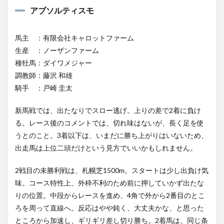
アブソルティスモ
馬主 ：有限会社キャロットファーム
生産 ：ノーザンファーム
種牡馬：ダイワメジャー
調教師：藤沢 和雄
騎手 ：戸崎 圭太
新馬戦では、出たなりでスロー逃げ。上りの差で2着に負け
る。レース後のコメントでは、切れ味はないが、長く足を使
うとのこと。3着以下は、いまだに勝ち上がりはいないため、
出走馬は上位二頭だけという見方でいいかもしれません。
2戦目の未勝利戦は、札幌芝1500m。スタートは少し出負け気
味。コース特性上、外枠不利のため前に押していかず出たな
りの位置。中段からレースを進め、4角で外から2番目のとこ
ろを周って直線へ。反応はやや鈍く、大丈夫かな、と思った
ところから加速し、ギリギリ差し切り勝ち。2着馬は、同じ条