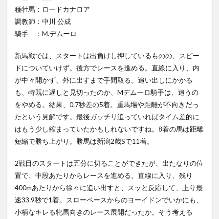
種牡馬：ロードカナロア
調教師：中川 公成
騎手 ：M.デムーロ
新馬戦では、スタートは出負けし押しているものの、スピー
ドについていけず。後方でレースを進める。直線に入り、内
が中々開かず、外に出すまで手間取る。追い出しにかかる
も、特既に遅しと見切ったのか、Mデムーロ騎手は、追うの
をやめる。結果、0.7秒差の5着。重馬場や距離が不向きだっ
たという見解です。最後ガッチリ追っていればタイム差的に
はもう少し縮まっていたかもしれないですね。8着の馬は距離
短縮で勝ち上がり。勝馬は新潟2歳Sで11着。
2戦目のスタートは五分に切ることができたが、出たなりの位
置で、中段あたりからレースを進める。直線に入り、残り
400mあたりから徐々に追い出すと、スッと反応して、上り最
速33.9秒で1着。スローペースからのヨーイドンでいかにも、
小柄なキレる牝馬向きのレース展開だったか。そう考える