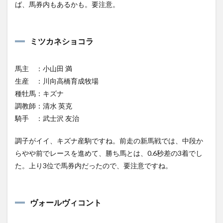
ば、馬券内もあるかも。要注意。
ミツカネショコラ
馬主 ：小山田 満
生産 ：川向高橋育成牧場
種牡馬：キズナ
調教師：清水 英克
騎手 ：武士沢 友治
調子がイイ、キズナ産駒ですね。前走の新馬戦では、中段か
らやや前でレースを進めて、勝ち馬とは、0.6秒差の3着でし
た。上り3位で馬券内だったので、要注意ですね。
ヴォールヴィコント