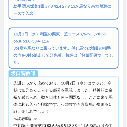
助手 栗東坂良1回 57.8 42.4 27.9 13.9 馬なり余力 坂路コ
ースで入念
10月2日（水）稍重の栗東・芝コースで6ハロン83.6-
66.8-51.8-38.4-11.6
3分所を馬なりに乗っています。併せ馬では強目の相手
の内を0秒6追走して頭先着。短評は「好気配保つ」でし
た。
坂口調教師
先週しっかり攻めており、10月2日（水）はサッと。今
朝は気分良く走らせる部分を重視しました。精神的に余
裕が感じられ、動き自体も何ら問題なし。ここに来て馬
体に芯も入った印象です。少頭数でも素質馬が集まる1
戦。楽しみでしょう
≪調教時計≫
中井騎手 栗東芝稍 83.6 66.8 51.8 38.4 11.6(3)馬なり余力