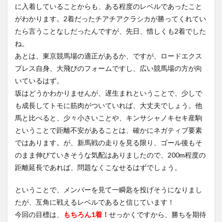
に入着していることからも、ある程度のレベルであったこと
がわかります。2着だったチアチアクラシカが勝ってくれてい
たら言うことなしだったんですが、先日、惜しくも2着でした
ね。
あとは、東京競馬場の適正があるか、ですが、ロードエクス
プレス自身、大飛びのフォームですし、広い競馬場の方が向
いているはず。
坂はどうかわかりませんが、遅生まれということで、少しで
も成長してトモに筋肉がついていれば、大丈夫でしょう。他
馬と比べると、少々小さいことや、キンサシャノキセキ産駒
ということで距離不安があることは、確かにネガティブ要素
ではあります。が、新馬戦の走りを見る限り、ゴール後もそ
のまま伸びていきそうな気配はありましたので、200m程度の
距離延長であれば、問題なくこなせるはずでしょう。
ということで、メンバーを見て一瞬匙を投げそうになりまし
たが、互角に戦えるレベルであると信じています！
今回の目標は、
もちろん1着！
せっかくですから、勝ちを期待