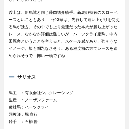
鞍上は、新馬戦と同じ藤岡祐介騎手。新馬戦特有のスローペ
ースといこともあり、上位3頭は、先行して速い上がりを使え
る馬が独占。その中でも上り最速だった本馬が勝ち上がった
レース。なかなか評価は難しいが、ハーツクライ産駒、中内
田厩舎ということを考えると、スケール感があり、強そうな
イメージ。坂も問題なさそう。ある程度前の方でレースを進
められそうで、怖い一頭ですね。
サリオス
馬主 ：有限会社シルクレーシング
生産 ：ノーザンファーム
種牡馬：ハーツクライ
調教師：堀 宣行
騎手 ：石橋 脩