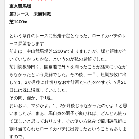
東京競馬場
第3レース 未勝利戦
芝1400m
という条件のレースに出走予定となった、ロードカバチのレ
ース展望をします。
前走は、中山競馬場芝1200mで走りましたが、坂と距離が向
いていなかったかな、というのが私の見解でした。
菊川調教師曰く、開幕週で外々を周ったことが結果につなが
らなかったという見解でした。その後、一旦、短期放牧に出
して1、2か月後に仕切りなおす計画だったのですが、9月21
日には既に帰厩していました。
その間、僅か、中1週。
おいおい、マジかよ。1、2か月後じゃなかったのかよ！と思
いましたが、まぁ、馬自身の調子が良ければ、どんどん使っ
てほしいと思っております。その使い方込みで菊川調教師に
割り当てられたロードカバチに出資したということもありま
すので。