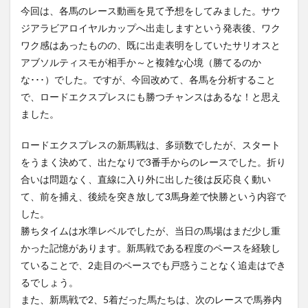
今回は、各馬のレース動画を見て予想をしてみました。サウ
ジアラビアロイヤルカップへ出走しますという発表後、ワク
ワク感はあったものの、既に出走表明をしていたサリオスと
アブソルティスモが相手か～と複雑な心境（勝てるのか
な･･･）でした。ですが、今回改めて、各馬を分析すること
で、ロードエクスプレスにも勝つチャンスはあるな！と思え
ました。
ロードエクスプレスの新馬戦は、多頭数でしたが、スタート
をうまく決めて、出たなりで3番手からのレースでした。折り
合いは問題なく、直線に入り外に出した後は反応良く動い
て、前を捕え、後続を突き放して3馬身差で快勝という内容で
した。
勝ちタイムは水準レベルでしたが、当日の馬場はまだ少し重
かった記憶があります。新馬戦である程度のペースを経験し
ていることで、2走目のペースでも戸惑うことなく追走はでき
るでしょう。
また、新馬戦で2、5着だった馬たちは、次のレースで馬券内