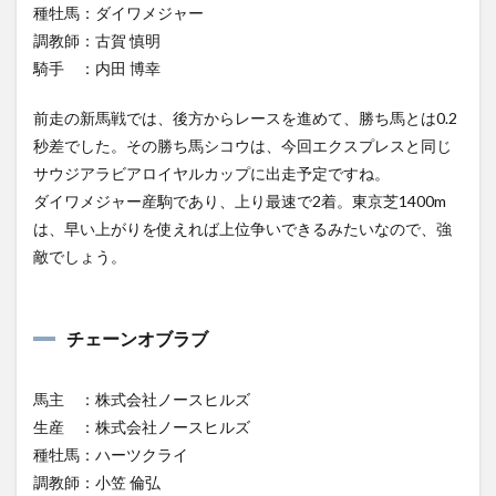
種牡馬：ダイワメジャー
調教師：古賀 慎明
騎手 ：内田 博幸
前走の新馬戦では、後方からレースを進めて、勝ち馬とは0.2
秒差でした。その勝ち馬シコウは、今回エクスプレスと同じ
サウジアラビアロイヤルカップに出走予定ですね。
ダイワメジャー産駒であり、上り最速で2着。東京芝1400m
は、早い上がりを使えれば上位争いできるみたいなので、強
敵でしょう。
チェーンオブラブ
馬主 ：株式会社ノースヒルズ
生産 ：株式会社ノースヒルズ
種牡馬：ハーツクライ
調教師：小笠 倫弘