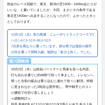
前走のレース回顧で、東京、新潟の芝1400～1600mあたりが
いいな、と書いていましたが、今回、まさにその条件である
東京芝1400mへ出走することになったので、よかったとホッ
としております。
10月2日（水）良の美浦・ニューポリトラックコースで5
ハロン67.3-52.0-38.0-12.0
7分所を馬なりに乗っています。併せ馬では強目の相手
の内を通って同時入線。短評は「多少上向く」でした。
菊川調教師
10月2日（水）は終始パートナーと馬体を並べる内容。
打ち合わせ通りに約68秒で回って来ました。トレセンへ
帰った当初の緩みは乗り込むに連れて徐々に解消。枠順
に恵まれなかった2戦目は度外視し、野中騎手とのコン
ビ継続で仕切り直しましょう
≪調教時計≫
助手 美南P良 67.3 52.0 38.0 12.0(7)馬なり余力 多少上向