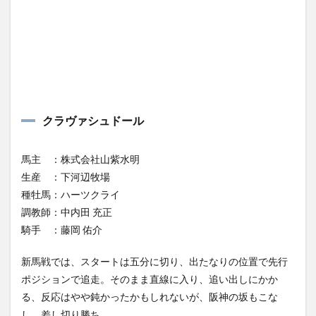
クラヴァシュドール
馬主 ：株式会社山紫水明
生産 ：下河辺牧場
種牡馬：ハーツクライ
調教師：中内田 充正
騎手 ：藤岡 佑介
新馬戦では、スタートは五分に切り、出たなりの位置で先行
ポジションで追走。そのまま直線に入り、追い出しにかか
る、反応はやや鈍かったかもしれないが、阪神の坂もこな
し、差し切り勝ち。