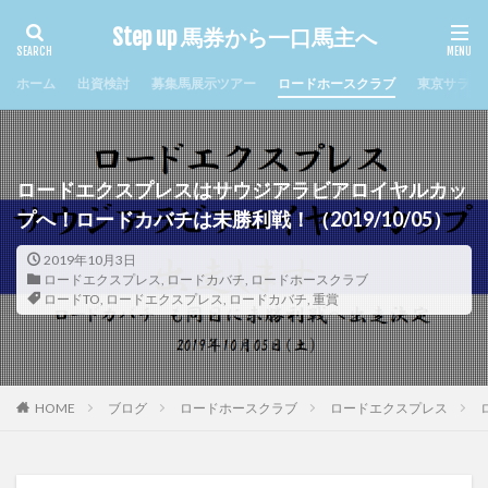
Step up 馬券から一口馬主へ
タグ
ホーム
出資検討
募集馬展示ツアー
ロードホースクラブ
東京サラブ
2017年クラシック
まとめ
キャロット
キャロットクラブ
シルクホースクラブ
ジュルビアン
セレシオン
ソレンニータ
ロードエクスプレスはサウジアラビアロイヤルカッ
ディエルメス
デビュー
ナイトミュージアム
プへ！ロードカバチは未勝利戦！（2019/10/05）
ナミュール
ノルマンディ
メリディアン
2019年10月3日
ルージュグラース
ロードTO
ロードエクスプレス
ロードエクスプレス
,
ロードカバチ
,
ロードホースクラブ
ロードTO
,
ロードエクスプレス
,
ロードカバチ
,
重賞
ロードカバチ
ロードゲイル
ロードシュトローム
ロードジパング
ロードストライク
ロードソレイユ
ロードフォールズ
ヴァンデスプワール
ヴィジュネル
一口馬主
出資検討
出資過程
HOME
ブログ
ロードホースクラブ
ロードエクスプレス
回顧
新規入会
札幌競馬場
東サラ
牝馬限定
現地応援
近況
配当金
重賞