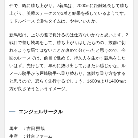
件で、既に勝ち上がり。7着馬は、2000mに距離延長して勝ち
上がり、芙蓉ステークスで3着と結果を残しているようです。
ミドルペースで勝ちタイムは、ややいい方か。
新馬戦は、上りの差で負けるのは仕方ないかなと思います。2
戦目で差し競馬をして、勝ち上がりはしたものの、抜群に切
れるような馬ではないことが改めて分かったと思うので、今
回のレースでは、前目で進めて、持久力を生かす競馬をした
いはず。先行して、早めに抜け出しておきたい感じかな。ル
メール騎手から戸崎騎手へ乗り替わり。無難な乗り方をする
と思うので、恐らく先行するでしょう。1600mより1400mの
方が良さそうというイメージ。
エンジェルサークル
馬主 ：吉田 照哉
生産 ：社台ファーム