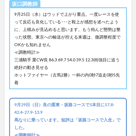
坂口調教師
9月25日（水）はウッドで上がり重点。一度レースを使
って反応も良化している･･･と鞍上が感想を述べたよう
に、上積みが見込めると思います。もう殆んど態勢は整
った状態。東京への輸送が控える来週は、微調整程度で
OKかも知れません
≪調教時計≫
三浦騎手 栗CW良 86.3 69.7 54.0 39.5 12.3(8)強目に追う
絶好の動き見せる
ホットファイヤー（古馬2勝）一杯の内0秒7追走0秒5先
着
9月29日（日）良の栗東・坂路コースで1本目に57.8-
42.4-27.9-13.9
馬なりに乗っています。短評は「坂路コースで入念」で
した。
≪調教時計≫