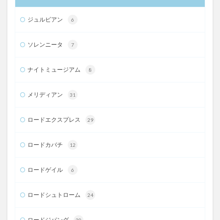
ジュルビアン
6
ソレンニータ
7
ナイトミュージアム
8
メリディアン
31
ロードエクスプレス
29
ロードカバチ
12
ロードゲイル
6
ロードシュトローム
24
ロードジパング