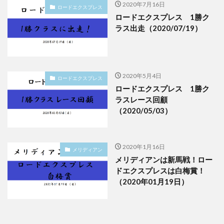
2020年7月16日
ロードエクスプレス
ロードエクスプレス 1勝ク
ラス出走（2020/07/19）
2020年5月4日
ロードエクスプレス
ロードエクスプレス 1勝ク
ラスレース回顧
（2020/05/03）
2020年1月16日
メリディアン
メリディアンは新馬戦！ロー
ドエクスプレスは白梅賞！
（2020年01月19日）