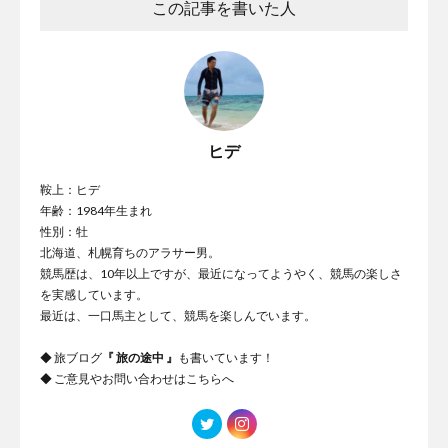
この記事を書いた人
ヒデ
鞍上：ヒデ
年齢：1984年生まれ
性別：牡
北海道、札幌育ちのアラサー男。
競馬歴は、10年以上ですが、最近になってようやく、競馬の楽しさ
を実感しています。
最近は、一口馬主として、競馬を楽しんでいます。
◆ 旅ブログ
『
旅の途中
』
も書いています！
◆ ご意見やお問い合わせは
こちらへ