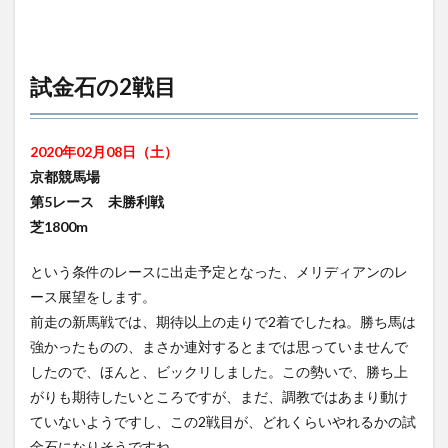
試金石の2戦目
2020年02月08日（土）
京都競馬場
第5レース 未勝利戦
芝1800m
という条件のレースに出走予定となった、メリディアンのレ
ース展望をします。
前走の新馬戦では、期待以上の走りで2着でしたね。勝ち馬は
強かったものの、まさか連対するとまでは思っていませんで
したので、ほんと、ビックリしました。この勢いで、勝ち上
がりも期待したいところですが、まだ、調教ではあまり動け
ていないようですし、この2戦目が、どれくらいやれるかの試
金石になりそうですね。