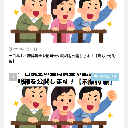
2018年7月27日
一口馬主の獲得賞金や配当金の明細を公開します！【勝ち上がり
編】
一口馬主_明細