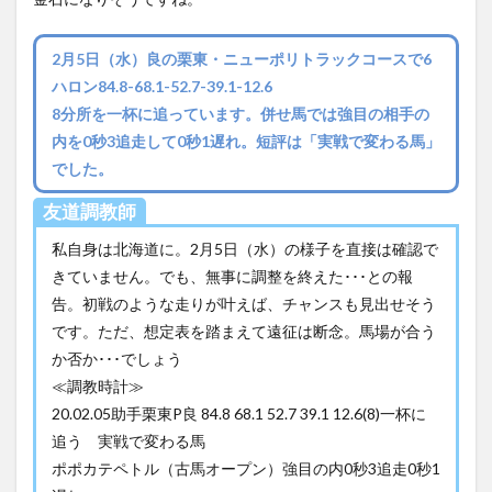
2月5日（水）良の栗東・ニューポリトラックコースで6
ハロン84.8-68.1-52.7-39.1-12.6
8分所を一杯に追っています。併せ馬では強目の相手の
内を0秒3追走して0秒1遅れ。短評は「実戦で変わる馬」
でした。
友道調教師
私自身は北海道に。2月5日（水）の様子を直接は確認で
きていません。でも、無事に調整を終えた･･･との報
告。初戦のような走りが叶えば、チャンスも見出せそう
です。ただ、想定表を踏まえて遠征は断念。馬場が合う
か否か･･･でしょう
≪調教時計≫
20.02.05助手栗東P良 84.8 68.1 52.7 39.1 12.6(8)一杯に
追う 実戦で変わる馬
ポポカテペトル（古馬オープン）強目の内0秒3追走0秒1