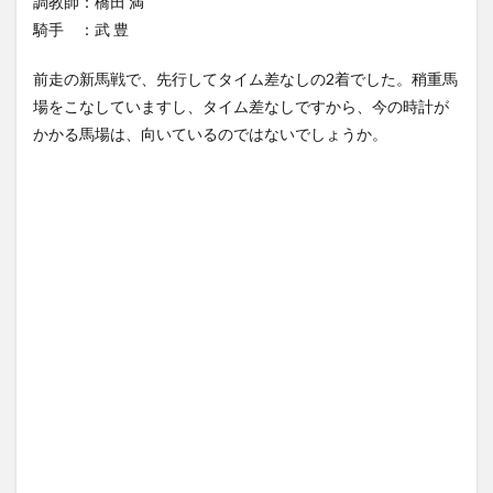
調教師：橋田 満
騎手 ：武 豊
前走の新馬戦で、先行してタイム差なしの2着でした。稍重馬
場をこなしていますし、タイム差なしですから、今の時計が
かかる馬場は、向いているのではないでしょうか。