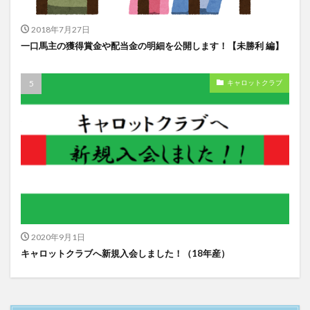
2018年7月27日
一口馬主の獲得賞金や配当金の明細を公開します！【未勝利 編】
キャロットクラブ
2020年9月1日
キャロットクラブへ新規入会しました！（18年産）