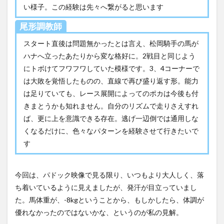
い様子。この経験は先々へ繋がると思います
尾形調教師
スタート直後は問題無かったとは言え、松岡騎手の馬が
ハナへ立ったあたりから変な格好に。2戦目と同じよう
にトボけてフワフワしていた模様です。3、4コーナーで
は大敗を覚悟したものの、直線で再び盛り返す形。能力
は足りていても、レース展開によってのポカは今後も付
きまとうかも知れません。自分のリズムで走りさえすれ
ば、更に上を意識できる存在。逃げ一辺倒では通用しな
くなるだけに、色々なパターンを経験させて行きたいで
す
今回は、パドック映像で見る限り、いつもより大人しく、落
ち着いているように見えましたが、発汗が目立っていまし
た。馬体重が、-8kgということから、もしかしたら、体調が
優れなかったのではないかな、というのが私の見解。