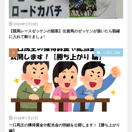
2020年5月20日
【競馬レースゼッケンの額装】出資馬のゼッケンが届いたら額縁
に入れて飾りましょ!
一口馬主_明細
2018年7月27日
一口馬主の獲得賞金や配当金の明細を公開します！【勝ち上がり
編】