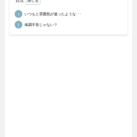
目次
馬券検討
1
いつもと雰囲気が違ったような･･･
検索
2
体調不良じゃない？