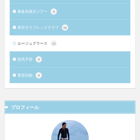
募集馬展示ツアー
4
東京サラブレッドクラブ
16
ルージュグラース
13
競馬予想
4
重賞回顧
4
プロフィール