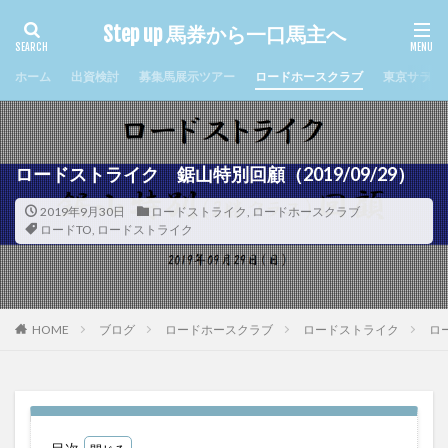
Step up 馬券から一口馬主へ
タグ
ホーム
出資検討
募集馬展示ツアー
ロードホースクラブ
東京サラブ
2017年クラシック
まとめ
キャロット
キャロットクラブ
シルクホースクラブ
ジュルビアン
セレシオン
ソレンニータ
ロードストライク 鋸山特別回顧（2019/09/29）
ディエルメス
デビュー
ナイトミュージアム
2019年9月30日
ロードストライク
,
ロードホースクラブ
ナミュール
ノルマンディ
メリディアン
ロードTO
,
ロードストライク
ルージュグラース
ロードTO
ロードエクスプレス
ロードカバチ
ロードゲイル
ロードシュトローム
ロードジパング
ロードストライク
ロードソレイユ
HOME
ブログ
ロードホースクラブ
ロードストライク
ロ
ロードフォールズ
ヴァンデスプワール
ヴィジュネル
一口馬主
出資検討
出資過程
回顧
新規入会
札幌競馬場
東サラ
牝馬限定
現地応援
近況
配当金
重賞