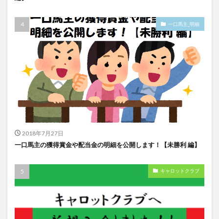
一口馬主_明細
2018年7月27日
一口馬主の獲得賞金や配当金の明細を公開します！【未勝利 編】
キャロットクラブ