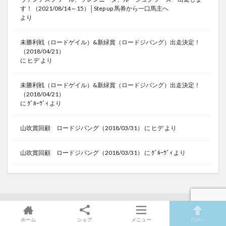
す！（2021/08/14～15）│Step up 馬券から一口馬主へ
より
未勝利戦（ロードゲイル）&新緑賞（ロードジパング）出走決定！
（2018/04/21）
に
ヒデ
より
未勝利戦（ロードゲイル）&新緑賞（ロードジパング）出走決定！
（2018/04/21）
に
ｸﾞﾙｰｳﾞｨ
より
山吹賞回顧 ロードジパング（2018/03/31）
に
ヒデ
より
山吹賞回顧 ロードジパング（2018/03/31）
に
ｸﾞﾙｰｳﾞｨ
より
ロードストライク
ホーム
シェア
メニュー
TOPへ
の最新記事8件