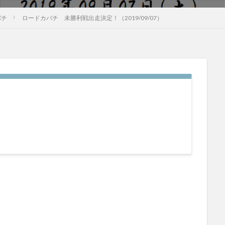
バチ
ロードカバチ 未勝利戦出走決定！（2019/09/07）