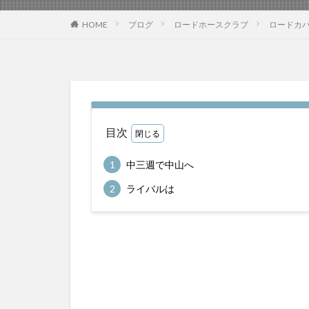
HOME
ブログ
ロードホースクラブ
ロードカ
目次
1
中三週で中山へ
2
ライバルは