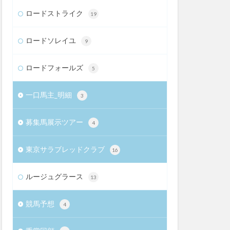
ロードストライク
19
ロードソレイユ
9
ロードフォールズ
5
一口馬主_明細
3
募集馬展示ツアー
4
東京サラブレッドクラブ
16
ルージュグラース
13
競馬予想
4