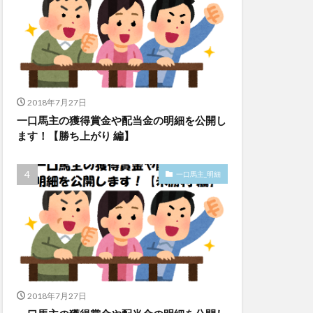
2018年7月27日
一口馬主の獲得賞金や配当金の明細を公開し
ます！【勝ち上がり 編】
一口馬主_明細
2018年7月27日