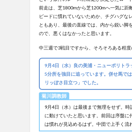
前走は、芝1800mから芝1200mへ一気
ピードに慣れていないためか、チグハグな
ともあり、最後の直線では、内から鋭い脚を
ので、悪くはなかったと思います。
中三週で3戦目ですから、そろそろある程
9月4日（水）良の美浦・ニューポリトラックコース
5分所を強目に追っています。併せ馬で
リッぽさ目立つ」でした。
菊川調教師
9月4日（水）は最後まで無理をせず。
に動けていたと思います。前回は序盤に付
は慣れが見込めるはず。中団で上手く流