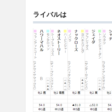
ライバルは