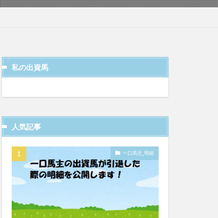
私の出資馬
人気記事
一口馬主_明細