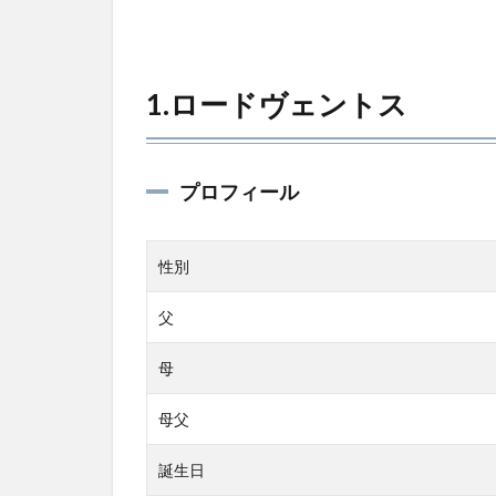
1.ロードヴェントス
プロフィール
性別
父
母
母父
誕生日