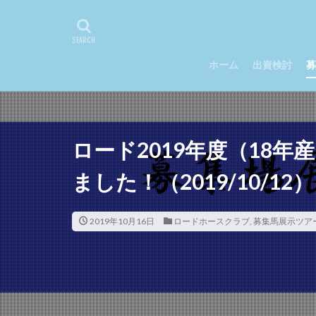
2017年クラシック
セレシオン
ノルマンディ
ホーム
出資検討
募
ロードゲイル
ロードフォールズ
新規入会
札
ロード2019年度（18
ました！（2019/10/12）
2019年10月16日
ロードホースクラブ
,
募集馬展示ツア