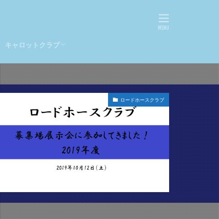
ヴィジュネル
ヴァンデスプワール
ナミュール
セレシオン
ディエルメス
ジュルビアン
ミュール
ロードカバチ
キャロットクラブ
レイユ
ヴィジュネル
ヴァンデスプワール
ナミュール
セレシオン
ディエルメス
出資過程
回顧
重賞
馬券検討
ロードホースクラブ