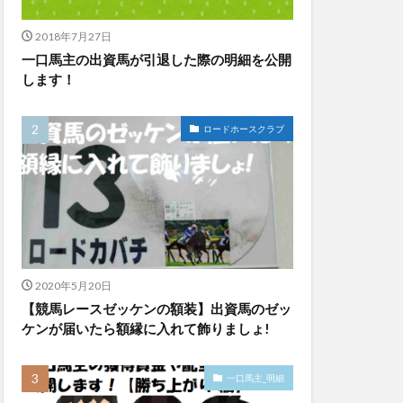
2018年7月27日
一口馬主の出資馬が引退した際の明細を公開
します！
ロードホースクラブ
2020年5月20日
【競馬レースゼッケンの額装】出資馬のゼッ
ケンが届いたら額縁に入れて飾りましょ!
一口馬主_明細