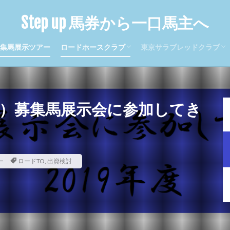
ロードエクスプレス
メリディアン
ロードシュトローム
ルージュグラース
まとめ
キャロット
キャロットクラブ
シルクホースクラブ
Step up 馬券から一口馬主へ
ソレンニータ
ディエルメス
デビュー
ナイトミュージアム
ナ
メリディアン
ルージュグラース
ロードTO
ロードエクスプレス
集馬展示ツアー
ロードホースクラブ
東京サラブレッドクラブ
ロードシュトローム
ロードジパング
ロードストライク
ロードソ
ロードエクスプレス
メリディアン
ロードシュトローム
ルージュグラース
ヴァンデスプワール
ヴィジュネル
一口馬主
出資検討
幌競馬場
東サラ
牝馬限定
現地応援
近況
配当金
年産）募集馬展示会に参加してき
検索
ー
ロードTO
,
出資検討