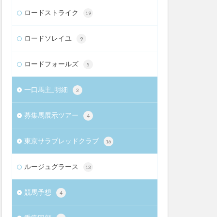
ロードストライク
19
ロードソレイユ
9
ロードフォールズ
5
一口馬主_明細
3
募集馬展示ツアー
4
東京サラブレッドクラブ
16
ルージュグラース
13
競馬予想
4