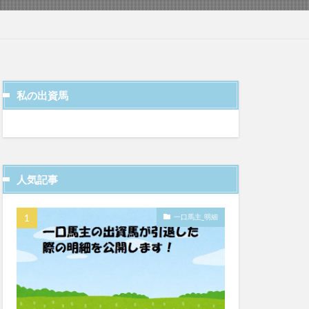
私の出資馬
人気記事
一口馬主_明細