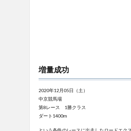
増量成功
2020年12月05日（土）
中京競馬場
第8レース 1勝クラス
ダート1400m
という条件のレースに出走したロードエク