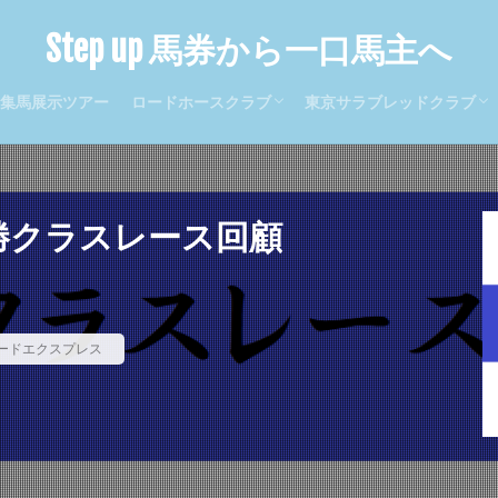
ロードエクスプレス
メリディアン
ロードシュトローム
ルージュグラース
まとめ
キャロット
キャロットクラブ
シルクホースクラブ
Step up 馬券から一口馬主へ
ソレンニータ
ディエルメス
デビュー
ナイトミュージアム
ナ
メリディアン
ルージュグラース
ロードTO
ロードエクスプレス
集馬展示ツアー
ロードホースクラブ
東京サラブレッドクラブ
ロードシュトローム
ロードジパング
ロードストライク
ロードソ
ロードエクスプレス
メリディアン
ロードシュトローム
ルージュグラース
ヴァンデスプワール
ヴィジュネル
一口馬主
出資検討
幌競馬場
東サラ
牝馬限定
現地応援
近況
配当金
勝クラスレース回顧
検索
ードエクスプレス