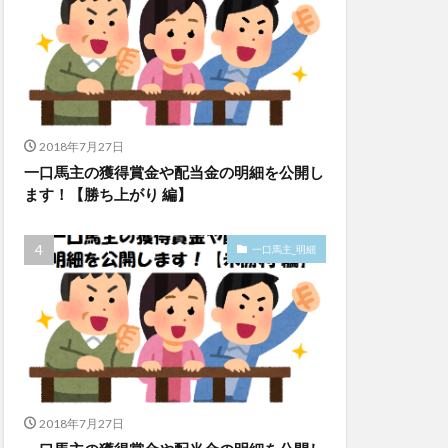
2018年7月27日
一口馬主の獲得賞金や配当金の明細を公開し
ます！【勝ち上がり 編】
一口馬主_明細
2018年7月27日