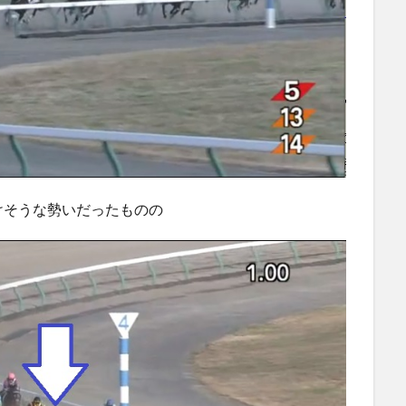
けそうな勢いだったものの