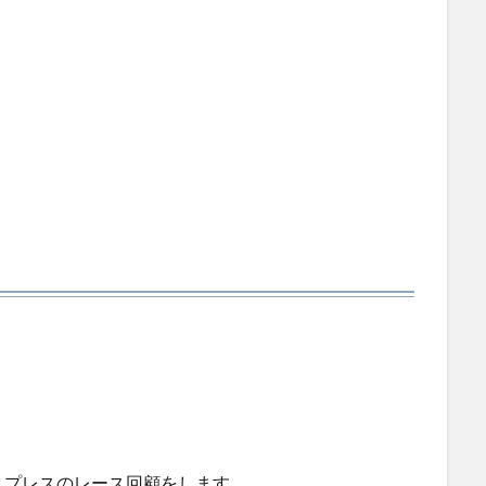
スプレスのレース回顧をします。