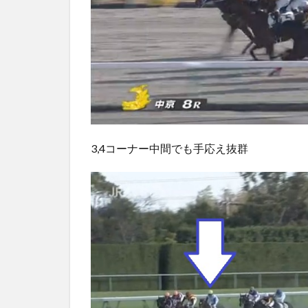
3,4コーナー中間でも手応え抜群