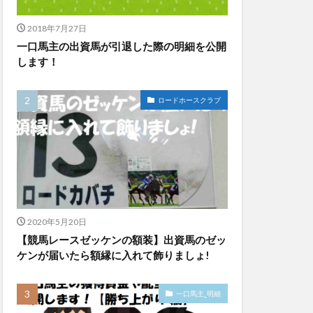
2018年7月27日
一口馬主の出資馬が引退した際の明細を公開
します！
ロードホースクラブ
2020年5月20日
【競馬レースゼッケンの額装】出資馬のゼッ
ケンが届いたら額縁に入れて飾りましょ!
一口馬主_明細