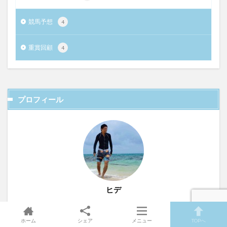
競馬予想
4
重賞回顧
4
プロフィール
ヒデ
鞍上：ヒデ
年齢：1984年生まれ
ホーム
シェア
メニュー
TOPへ