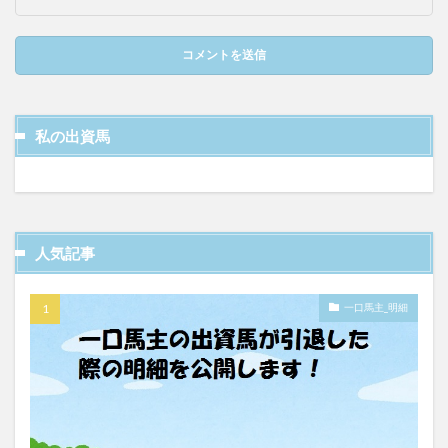
私の出資馬
人気記事
一口馬主_明細