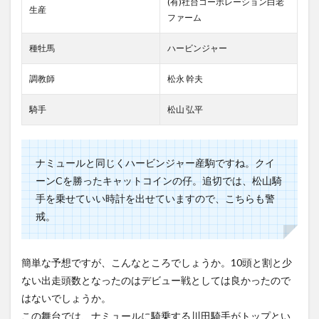
(有)社台コーポレーション白老
生産
ファーム
種牡馬
ハービンジャー
調教師
松永 幹夫
騎手
松山 弘平
ナミュールと同じくハービンジャー産駒ですね。クイ
ーンCを勝ったキャットコインの仔。追切では、松山騎
手を乗せていい時計を出せていますので、こちらも警
戒。
簡単な予想ですが、こんなところでしょうか。10頭と割と少
ない出走頭数となったのはデビュー戦としては良かったので
はないでしょうか。
この舞台では、ナミュールに騎乗する川田騎手がトップとい