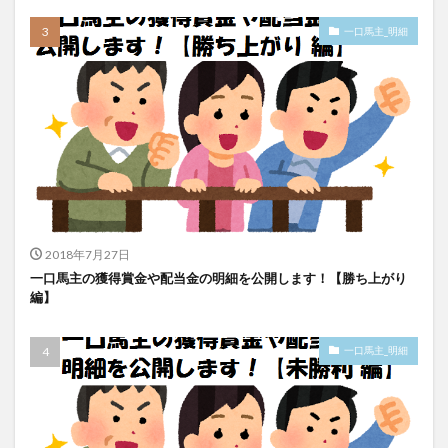
一口馬主_明細
2018年7月27日
一口馬主の獲得賞金や配当金の明細を公開します！【勝ち上がり
編】
一口馬主_明細