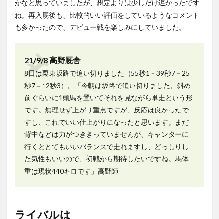
かなと思っていましたが、想定よりは少しだけ遅かったです
ね。再入厩後も、比較的いい評価をしているようなコメント
も多かったので、デビュー戦を楽しみにしていました。
21/9/8 高野厩舎
8日は栗東坂路で追い切りました（55秒1－39秒7－25
秒7－12秒3）。「今朝は坂路で追い切りました。斜め
前ぐらいに1頭馬を置いてそれを見ながら単走という形
です。無理せず上がり重点ですが、反応は良かったで
すし、これでいい仕上がりになったと思います。まだ
背中などは力がつききっていませんが、キャンターに
行くととてもいいバランスで走れますし、どっしりし
た気性もいいので、初戦から期待したいですね。馬体
重は現状440キロです」高野師
ライバルは