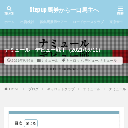
Step up 馬券から一口馬主へ
タグ
ホーム
出資検討
募集馬展示ツアー
ロードホースクラブ
東京サラブ
2017年クラシック
まとめ
キャロット
キャロットクラブ
シルクホースクラブ
ジュルビアン
セレシオン
ソレンニータ
ナミュール デビュー戦！（2021/09/11）
ディエルメス
デビュー
ナイトミュージアム
2021年9月9日
ナミュール
キャロット
,
デビュー
,
ナミュール
ナミュール
ノルマンディ
メリディアン
ルージュグラース
ロードTO
ロードエクスプレス
ロードカバチ
ロードゲイル
ロードシュトローム
ロードジパング
ロードストライク
ロードソレイユ
HOME
ブログ
キャロットクラブ
ナミュール
ナミュール 
ロードフォールズ
ヴァンデスプワール
ヴィジュネル
一口馬主
出資検討
出資過程
回顧
新規入会
札幌競馬場
東サラ
牝馬限定
現地応援
近況
配当金
重賞
目次