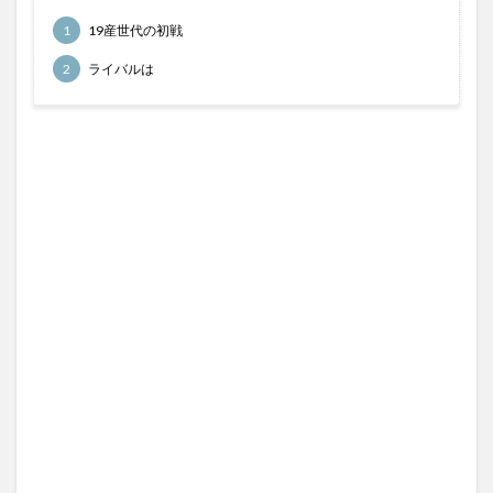
馬券検討
1
19産世代の初戦
検索
2
ライバルは