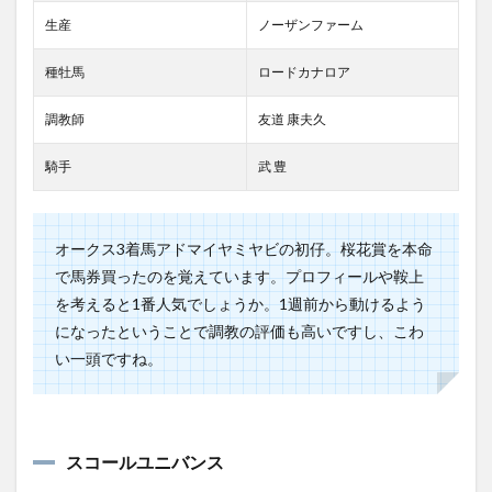
生産
ノーザンファーム
種牡馬
ロードカナロア
調教師
友道 康夫久
騎手
武 豊
オークス3着馬アドマイヤミヤビの初仔。桜花賞を本命
で馬券買ったのを覚えています。プロフィールや鞍上
を考えると1番人気でしょうか。1週前から動けるよう
になったということで調教の評価も高いですし、こわ
い一頭ですね。
スコールユニバンス