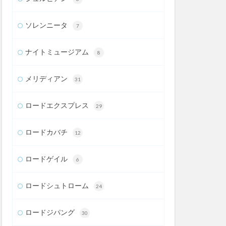
ソレンニータ
7
ナイトミュージアム
8
メリディアン
31
ロードエクスプレス
29
ロードカバチ
12
ロードゲイル
6
ロードシュトローム
24
ロードジパング
30