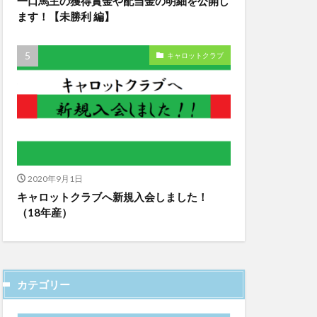
一口馬主の獲得賞金や配当金の明細を公開し
ます！【未勝利 編】
キャロットクラブ
2020年9月1日
キャロットクラブへ新規入会しました！
（18年産）
カテゴリー