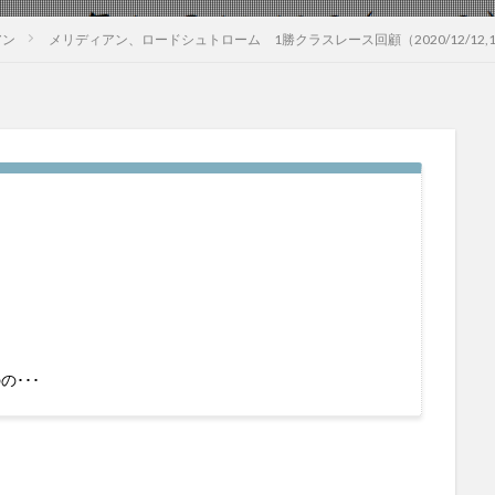
アン
メリディアン、ロードシュトローム 1勝クラスレース回顧（2020/12/12,1
･･･