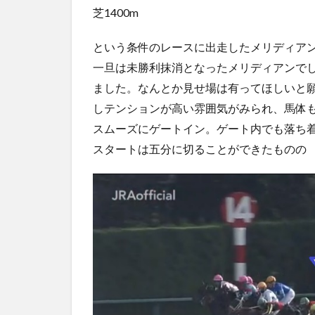
芝1400m
という条件のレースに出走したメリディア
一旦は未勝利抹消となったメリディアンで
ました。なんとか見せ場は有ってほしいと
しテンションが高い雰囲気がみられ、馬体
スムーズにゲートイン。ゲート内でも落ち
スタートは五分に切ることができたものの