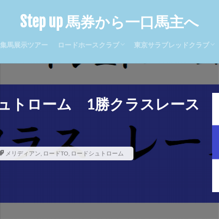
ロードエクスプレス
メリディアン
ロードシュトローム
ルージュグラース
まとめ
キャロット
キャロットクラブ
シルクホースクラブ
Step up 馬券から一口馬主へ
ソレンニータ
ディエルメス
デビュー
ナイトミュージアム
ナ
メリディアン
ルージュグラース
ロードTO
ロードエクスプレス
集馬展示ツアー
ロードホースクラブ
東京サラブレッドクラブ
ロードシュトローム
ロードジパング
ロードストライク
ロードソ
ロードエクスプレス
メリディアン
ロードシュトローム
ルージュグラース
ヴァンデスプワール
ヴィジュネル
一口馬主
出資検討
幌競馬場
東サラ
牝馬限定
現地応援
近況
配当金
ュトローム 1勝クラスレース
検索
メリディアン
,
ロードTO
,
ロードシュトローム