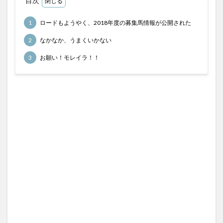
目次
馬券検討
1
ロードもようやく、2018年度の募集馬情報が公開された
検索
2
なかなか、うまくいかない
3
お願い！モレイラ！！