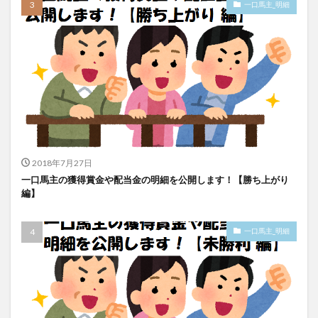
一口馬主_明細
2018年7月27日
一口馬主の獲得賞金や配当金の明細を公開します！【勝ち上がり
編】
一口馬主_明細