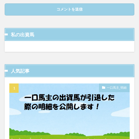
私の出資馬
人気記事
一口馬主_明細