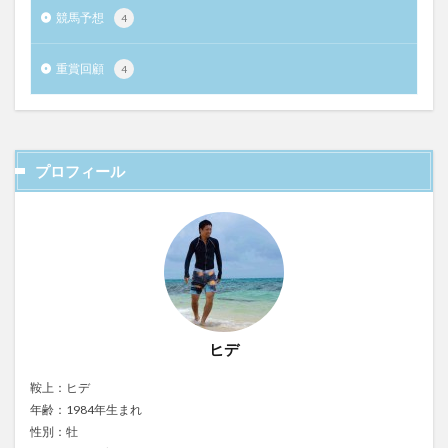
競馬予想
4
重賞回顧
4
プロフィール
ヒデ
鞍上：ヒデ
年齢：1984年生まれ
性別：牡