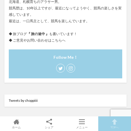
北海道、札幌育ちのアラサー男。
競馬歴は、10年以上ですが、最近になってようやく、競馬の楽しさを実
感しています。
最近は、一口馬主として、競馬を楽しんでいます。
◆ 旅ブログ
『
旅の途中
』
も書いています！
◆ ご意見やお問い合わせは
こちらへ
Follow Me！
Tweets by choppiiii
New
ホーム
シェア
メニュー
TOPへ