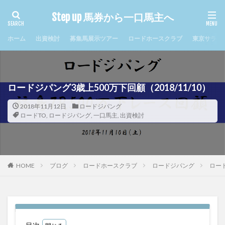
Step up 馬券から一口馬主へ
タグ
ホーム
出資検討
募集馬展示ツアー
ロードホースクラブ
東京サラブ
2017年クラシック
まとめ
キャロット
キャロットクラブ
シルクホースクラブ
ジュルビアン
セレシオン
ソレンニータ
ロードジパング3歳上500万下回顧（2018/11/10）
ディエルメス
デビュー
ナイトミュージアム
2018年11月12日
ロードジパング
ナミュール
ノルマンディ
メリディアン
ロードTO
,
ロードジパング
,
一口馬主
,
出資検討
ルージュグラース
ロードTO
ロードエクスプレス
ロードカバチ
ロードゲイル
ロードシュトローム
ロードジパング
ロードストライク
ロードソレイユ
HOME
ブログ
ロードホースクラブ
ロードジパング
ロード
ロードフォールズ
ヴァンデスプワール
ヴィジュネル
一口馬主
出資検討
出資過程
回顧
新規入会
札幌競馬場
東サラ
牝馬限定
現地応援
近況
配当金
重賞