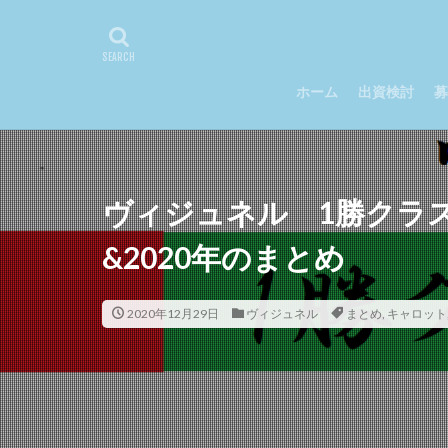
2017年クラシック
セレシオン
ノルマンディ
ホーム
出資検討
募
ロードゲイル
ロードフォールズ
新規入会
札
ヴィジュネル 1勝クラスレ
&2020年のまとめ
2020年12月29日
ヴィジュネル
まとめ
,
キャロット