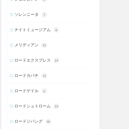
ソレンニータ
7
ナイトミュージアム
8
メリディアン
31
ロードエクスプレス
29
ロードカバチ
12
ロードゲイル
6
ロードシュトローム
24
ロードジパング
30