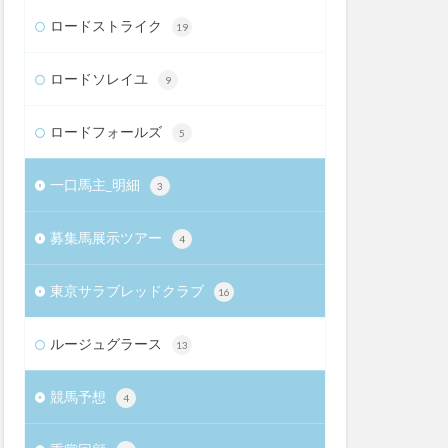
ロードストライク
19
ロードソレイユ
9
ロードフォールズ
5
一口馬主_明細
3
募集馬展示ツアー
4
東京サラブレッドクラブ
16
ルージュグラース
13
競馬予想
4