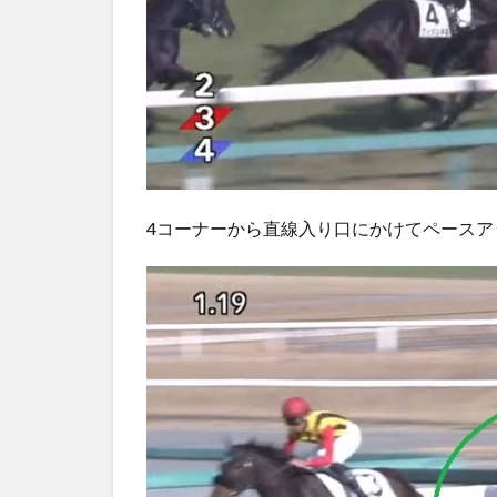
4コーナーから直線入り口にかけてペースア