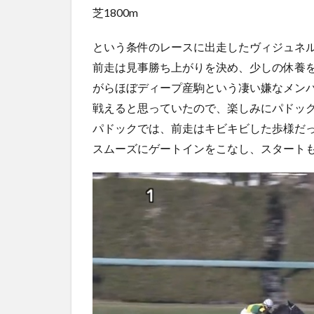
芝1800m
という条件のレースに出走したヴィジュネ
前走は見事勝ち上がりを決め、少しの休養
がらほぼディープ産駒という凄い嫌なメン
戦えると思っていたので、楽しみにパドッ
パドックでは、前走はキビキビした歩様だ
スムーズにゲートインをこなし、スタート