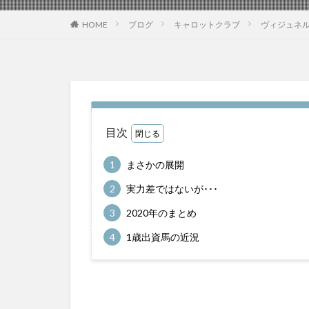
HOME
ブログ
キャロットクラブ
ヴィジュネ
目次
1
まさかの展開
2
実力差ではないが･･･
3
2020年のまとめ
4
1歳出資馬の近況