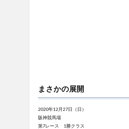
まさかの展開
2020年12月27日（日）
阪神競馬場
第7レース 1勝クラス