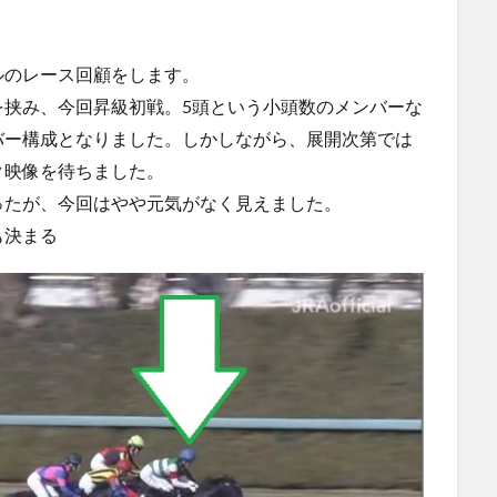
ルのレース回顧をします。
を挟み、今回昇級初戦。5頭という小頭数のメンバーな
バー構成となりました。しかしながら、展開次第では
ク映像を待ちました。
ったが、今回はやや元気がなく見えました。
も決まる