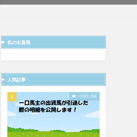
私の出資馬
人気記事
一口馬主_明細