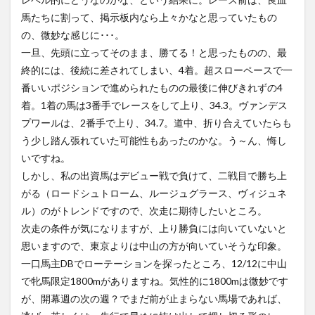
馬たちに割って、掲示板内なら上々かなと思っていたもの
の、微妙な感じに･･･。
一旦、先頭に立ってそのまま、勝てる！と思ったものの、最
終的には、後続に差されてしまい、4着。超スローペースで一
番いいポジションで進められたものの最後に伸びきれずの4
着。1着の馬は3番手でレースをして上り、34.3。ヴァンデス
プワールは、2番手で上り、34.7。道中、折り合えていたらも
う少し踏ん張れていた可能性もあったのかな。う～ん、悔し
いですね。
しかし、私の出資馬はデビュー戦で負けて、二戦目で勝ち上
がる（ロードシュトローム、ルージュグラース、ヴィジュネ
ル）のがトレンドですので、次走に期待したいところ。
次走の条件が気になりますが、上り勝負には向いていないと
思いますので、東京よりは中山の方が向いていそうな印象。
一口馬主DBでローテーションを探ったところ、12/12に中山
で牝馬限定1800mがありますね。気性的に1800mは微妙です
が、開幕週の次の週？でまだ前が止まらない馬場であれば、