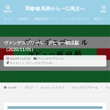
Step up 馬券から一口馬主へ
タグ
ホーム
出資検討
募集馬展示ツアー
ロードホースクラブ
東京サラブ
2017年クラシック
まとめ
キャロット
キャロットクラブ
シルクホースクラブ
ジュルビアン
セレシオン
ソレンニータ
ヴァンデスプワール デビュー戦回顧
ディエルメス
デビュー
ナイトミュージアム
（2020/11/01）
ナミュール
ノルマンディ
メリディアン
2020年11月2日
ヴァンデスプワール
ルージュグラース
ロードTO
ロードエクスプレス
キャロット
,
ヴァンデスプワール
ロードカバチ
ロードゲイル
ロードシュトローム
ロードジパング
ロードストライク
ロードソレイユ
ロードフォールズ
ヴァンデスプワール
HOME
ブログ
キャロットクラブ
ヴァンデスプワール
ヴ
ヴィジュネル
一口馬主
出資検討
出資過程
回顧
新規入会
札幌競馬場
東サラ
牝馬限定
現地応援
近況
配当金
重賞