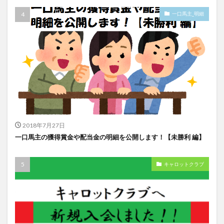
一口馬主_明細
2018年7月27日
一口馬主の獲得賞金や配当金の明細を公開します！【未勝利 編】
キャロットクラブ