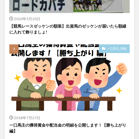
ソレンニータ
牝
0-0-0-0-0-4
引退/岩戸孝[東]
ディエルメス
牡
2020年5月20日
0-0-0-0-0-3
引退/国枝栄[東]
【競馬レースゼッケンの額装】出資馬のゼッケンが届いたら額縁
ロードフォールズ
牡
に入れて飾りましょ!
0-0-0-0-0-3
引退/長谷川[西]
ジュルビアン
牝
0-0-0-0-0-3
引退/野中賢[西]
一口馬主_明細
2018年7月27日
一口馬主の獲得賞金や配当金の明細を公開します！【勝ち上がり
編】