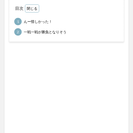
馬券検討
目次
検索
1
んー惜しかった！
2
一戦一戦が勝負となりそう