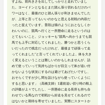
すよね。前向きさを出してしっかりと走れていまし
た。ヨーイドンとなるとまだ踏ん張り切れるだけのパ
ワーはなく、最後のひと踏ん張りが利きませんでした
が、上等と言ってもいいのかなと思える初戦の内容だ
ったと捉えています。普段は猫のようにおとなしくか
わいいのに、競馬へ行くと一所懸命に走るというのは
とてもいいこと。ジョッキーも“競馬へ向かうまでも競
馬でも上手に対応してくれました。勝つかと思うくら
いだったので残念だったけれど、最後まで頑張って走
ってくれました”と言ってくれていましたよ。体を大き
く変えるということは難しいのかもしれませんが、詰
めて使っていって気持ちばかりが目立って体が追い付
かないような状況にするのは避けてあげたいですし、
おそらくですが少し間を設けながら使っていくように
すると思います」（高橋文師）1週前追い切り時の鞍上
の評価が上々でしたし、一所懸命に走る長所も持ち合
わせている馬なので初戦から好走を見せてくれるので
はないかと期待を寄せていました。実際にスタートか