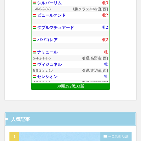
シルバーリム
牝3
1-0-0-2-0-3
1勝クラス/中村直[西]
ピュールオンド
牝2
ダブルマチュアード
牡2
パパコレア
牝2
ナミュール
牝
5-4-2-1-1-5
引退/高野友[西]
ヴィジュネル
牡
6-8-2-3-2-10
引退/渡辺薫[西]
セレシオン
牡
4-3-2-2-0-5
引退/友道康[西]
30頭292戦33勝
ロードシュトローム
牡
4-0-1-2-0-18
引退/清水久[西]
ロードエクスプレス
牡
2-1-2-1-1-11
引退/坂口智[西]
メリディアン
牝
人気記事
1-1-3-2-2-17
引退/坂口智[西]
ロードストライク
牡
2-1-0-1-0-7
引退/尾形和[東]
一口馬主_明細
ルージュグラース
牝