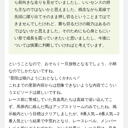
ら前向きな走りを見せていましたし、いいセンスの持
ち主なのではないかと思えました。残念ながら直線で
先頭に躍り出てそのまま押し切るということまではで
きませんでしたけれど、勝ち切るだけの能力はあるの
ではないかと思えました。そのためにも心身ともにい
い形で成長を図っていきたいと思いましたし、今後に
ついては慎重に判断していければと考えています。
ということなので、おそらく一旦放牧となるでしょう。小柄
なのでしかたないですね。
“普段は猫のようにおとなしくかわいい”
これまでの更新内容からは想像できないような内容でこうい
うエピソードは嬉しいですね。
レース前に警戒していた良血馬たちは直線で追い込んでこ
ず、馬券内に絡んだ馬はアップストリームのみでしたね。掲
示板内という目標はクリアしましたが、8番人気→6番人気→2
番人気という結果で中荒れとなり、レースレベル、メンバー
レベル的にどうなのかな、という結果に。レース前は、良血