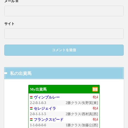
メール
※
サイト
私の出資馬
My出資馬
ヴィンブルレー
牝4
2-2-0-1-0-3
2勝クラス/矢野英[東]
セレジェイラ
牝4
2-0-1-1-1-5
2勝クラス/西村真[西]
フランクスピード
牝4
1-1-0-0-0-6
1勝クラス/加藤公[西]