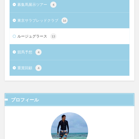
募集馬展示ツアー
4
東京サラブレッドクラブ
16
ルージュグラース
13
競馬予想
4
重賞回顧
4
プロフィール