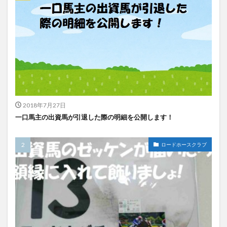
1-2-0-4-1-7
引退/安田隆[西]
ディバイングレース
牝
1-2-1-1-3-11
引退/蛯名正[東]
ロードジパング
牡
1-0-2-2-1-10
引退/菊川正[東]
リュケイオン
牡
0-1-2-3-1-3
引退/奥村武[東]
ラントリサント
牝
0-0-3-0-1-3
引退/吉岡辰[西]
ヴァンデスプワール
牝
0-1-1-1-0-4
引退/高橋文[東]
2018年7月27日
ロードソレイユ
牡
一口馬主の出資馬が引退した際の明細を公開します！
0-2-0-0-0-2
引退/新開幸[東]
バイルシュタイン
牡
0-1-0-1-0-3
引退/寺島良[西]
ロードホースクラブ
ナイトミュージアム
牝
0-0-1-0-1-2
引退/友道康[西]
ロードゲイル
牡
0-0-1-0-0-4
引退/尾形和[東]
フェルミディラック
牝
0-0-0-0-1-3
引退/勢司和[東]
ロードカバチ
牡
0-0-0-0-0-6
引退/菊川正[東]