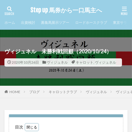
Step up 馬券から一口馬主へ
タグ
ホーム
出資検討
募集馬展示ツアー
ロードホースクラブ
東京サラブ
2017年クラシック
まとめ
キャロット
キャロットクラブ
シルクホースクラブ
ジュルビアン
セレシオン
ソレンニータ
ヴィジュネル 未勝利戦回顧（2020/10/24）
ディエルメス
デビュー
ナイトミュージアム
2020年10月26日
ヴィジュネル
キャロット
,
ヴィジュネル
ナミュール
ノルマンディ
メリディアン
ルージュグラース
ロードTO
ロードエクスプレス
ロードカバチ
ロードゲイル
ロードシュトローム
ロードジパング
ロードストライク
ロードソレイユ
HOME
ブログ
キャロットクラブ
ヴィジュネル
ヴィジュネ
ロードフォールズ
ヴァンデスプワール
ヴィジュネル
一口馬主
出資検討
出資過程
回顧
新規入会
札幌競馬場
東サラ
牝馬限定
現地応援
近況
配当金
重賞
目次