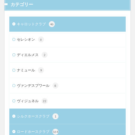
カテゴリー
キャロットクラブ
46
セレシオン
6
ディエルメス
2
ナミュール
9
ヴァンデスプワール
8
ヴィジュネル
22
シルクホースクラブ
1
ロードホースクラブ
164