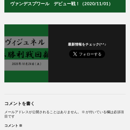
ヴァンデスプワール デビュー戦！（2020/11/01）
最新情報をチェック(^^♪
コメントを書く
メールアドレスが公開されることはありません。
※
が付いている欄は必須項
目です
コメント
※