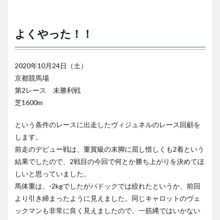
よくやった！！
2020年10月24日（土）
京都競馬場
第2レース 未勝利戦
芝1600m
という条件のレースに出走したヴィジュネルのレース回顧を
します。
前走のデビュー戦は、重賞級の末脚に屈し惜しくも2着という
結果でしたので、2戦目の今回で何とか勝ち上がりを決めてほ
しいと思っていました。
馬体重は、-2kgでしたがパドックでは絞れたというか、前回
より引き締まったように見えました。同じキャロットのヴェ
ックマンも非常に良く見えましたので、一筋縄ではいかない