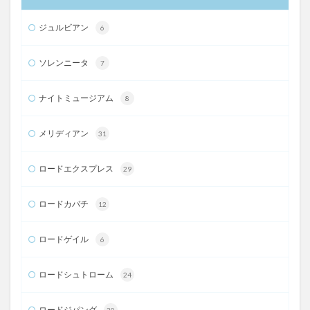
ジュルビアン
6
ソレンニータ
7
ナイトミュージアム
8
メリディアン
31
ロードエクスプレス
29
ロードカバチ
12
ロードゲイル
6
ロードシュトローム
24
ロードジパング
30