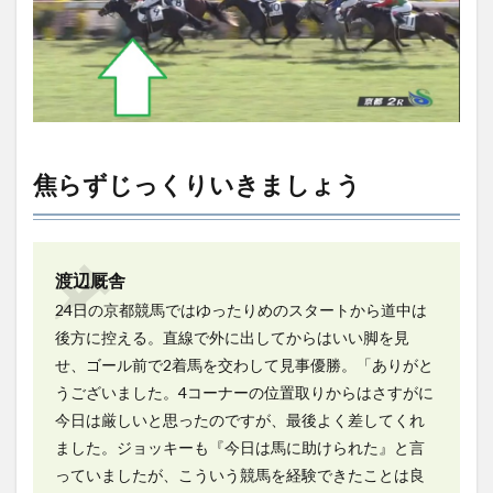
焦らずじっくりいきましょう
渡辺厩舎
24日の京都競馬ではゆったりめのスタートから道中は
後方に控える。直線で外に出してからはいい脚を見
せ、ゴール前で2着馬を交わして見事優勝。「ありがと
うございました。4コーナーの位置取りからはさすがに
今日は厳しいと思ったのですが、最後よく差してくれ
ました。ジョッキーも『今日は馬に助けられた』と言
っていましたが、こういう競馬を経験できたことは良