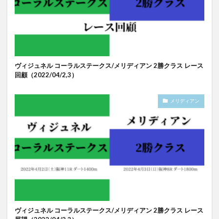
ヴィジュネル コーラルステークス/メリディアン 2勝クラス レース
回顧（2022/04/2,3）
メリディアン
ヴィジュネル コーラルステークス/メリディアン 2勝クラス レース