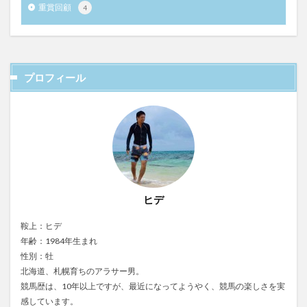
重賞回顧
4
プロフィール
ヒデ
鞍上：ヒデ
年齢：1984年生まれ
性別：牡
北海道、札幌育ちのアラサー男。
競馬歴は、10年以上ですが、最近になってようやく、競馬の楽しさを実
感しています。