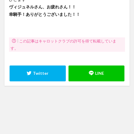
ヴィジュネルさん、お疲れさん！！
幸騎手！ありがとうございました！！
この記事はキャロットクラブの許可を得て転載していま
す。