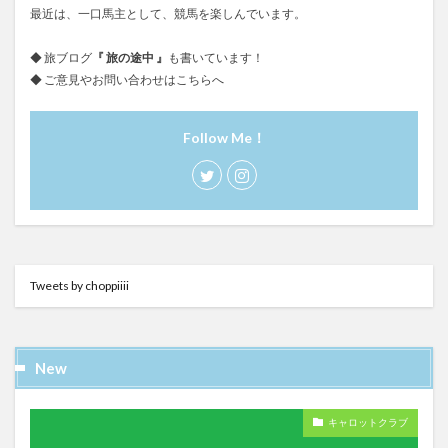
最近は、一口馬主として、競馬を楽しんでいます。
◆ 旅ブログ
『
旅の途中
』
も書いています！
◆ ご意見やお問い合わせは
こちらへ
Follow Me！
Tweets by choppiiii
New
キャロットクラブ