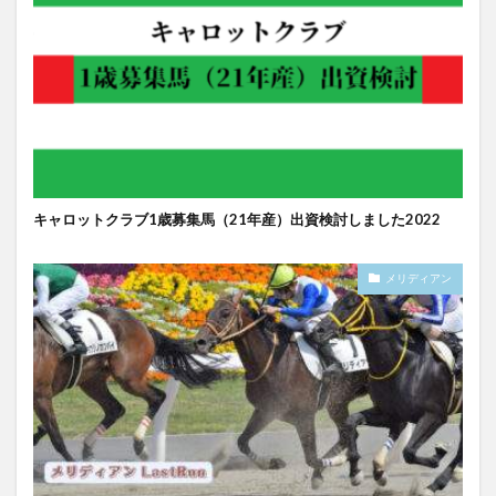
キャロットクラブ1歳募集馬（21年産）出資検討しました2022
メリディアン