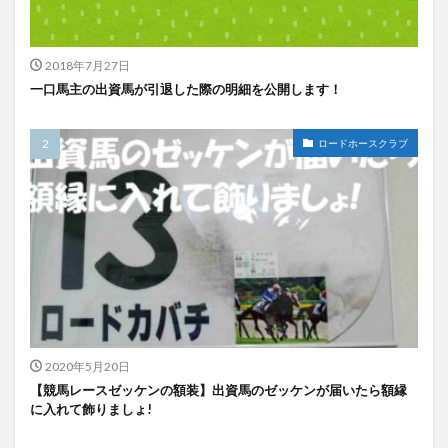
2018年7月27日
一口馬主の出資馬が引退した際の明細を公開します！
ロードホースクラブ
2020年5月20日
【競馬レースゼッケンの額装】出資馬のゼッケンが届いたら額縁
に入れて飾りましょ!