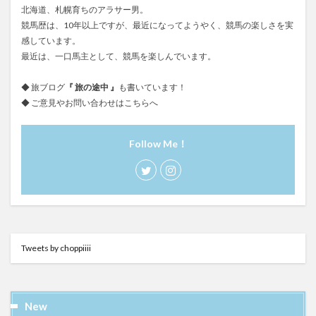
北海道、札幌育ちのアラサー男。
競馬歴は、10年以上ですが、最近になってようやく、競馬の楽しさを実
感しています。
最近は、一口馬主として、競馬を楽しんでいます。
◆ 旅ブログ
『
旅の途中
』
も書いています！
◆ ご意見やお問い合わせは
こちらへ
Follow Me！
Tweets by choppiiii
New