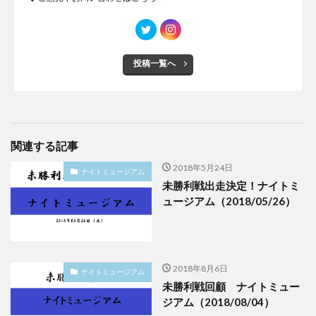
投稿一覧へ
関連する記事
2018年5月24日
ナイトミュージアム
未勝利戦出走決定！ナイトミ
ュージアム（2018/05/26）
2018年8月6日
ナイトミュージアム
未勝利戦回顧 ナイトミュー
ジアム（2018/08/04）