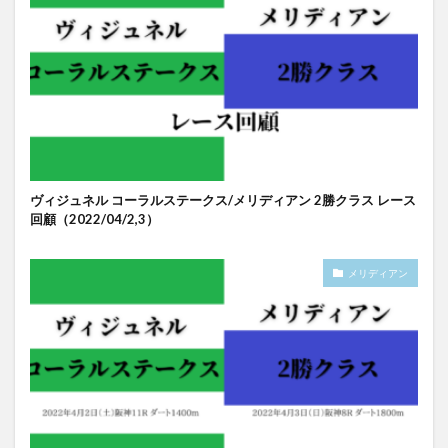
ヴィジュネル コーラルステークス/メリディアン 2勝クラス レース
回顧（2022/04/2,3）
メリディアン