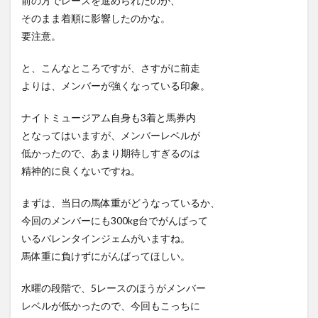
前の方でレースを進められたのが、
そのまま着順に影響したのかな。
要注意。
と、こんなところですが、さすがに前走
よりは、メンバーが強くなっている印象。
ナイトミュージアム自身も3着と馬券内
となってはいますが、メンバーレベルが
低かったので、あまり期待しすぎるのは
精神的に良くないですね。
まずは、当日の馬体重がどうなっているか、
今回のメンバーにも300kg台でがんばって
いるバレンタインジェムがいますね。
馬体重に負けずにがんばってほしい。
水曜の段階で、5レースのほうがメンバー
レベルが低かったので、今回もこっちに