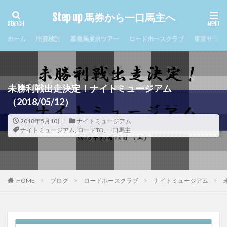
Step up 馬券から一口馬主へ
タグ
ホーム
出資検討
募集馬展示ツアー
ロードホースクラブ
東京サラブ
2017年クラシック
まとめ
キャロット
キャロットクラブ
シルクホースクラブ
ジュルビアン
セレシオン
ソレンニータ
未勝利戦出走決定！ナイトミュージアム
ディエルメス
デビュー
ナイトミュージアム
（2018/05/12）
ナミュール
ノルマンディ
メリディアン
2018年5月10日
ナイトミュージアム
ルージュグラース
ロードTO
ロードエクスプレス
ナイトミュージアム
,
ロードTO
,
一口馬主
ロードカバチ
ロードゲイル
ロードシュトローム
ロードジパング
ロードストライク
ロードソレイユ
ロードフォールズ
ヴァンデスプワール
HOME
ブログ
ロードホースクラブ
ナイトミュージアム
ヴィジュネル
一口馬主
出資検討
出資過程
回顧
新規入会
札幌競馬場
東サラ
牝馬限定
現地応援
近況
配当金
重賞