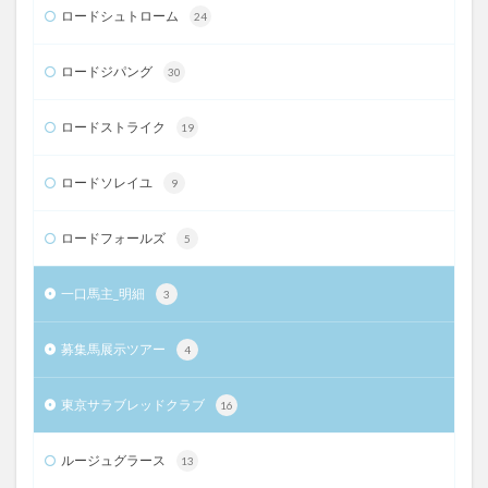
ロードシュトローム
24
ロードジパング
30
ロードストライク
19
ロードソレイユ
9
ロードフォールズ
5
一口馬主_明細
3
募集馬展示ツアー
4
東京サラブレッドクラブ
16
ルージュグラース
13