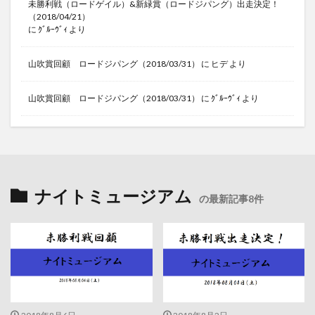
未勝利戦（ロードゲイル）&新緑賞（ロードジパング）出走決定！
（2018/04/21）
に
ｸﾞﾙｰｳﾞｨ
より
山吹賞回顧 ロードジパング（2018/03/31）
に
ヒデ
より
山吹賞回顧 ロードジパング（2018/03/31）
に
ｸﾞﾙｰｳﾞｨ
より
ナイトミュージアム
の最新記事8件