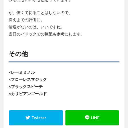
が、怖くて切ることはしないので、
抑えまでの評価に。
輸送がないのは、いいですね。
当日のパドックでの気配も参考にします。
その他
×レーヌミノル
×フローレスマジック
×ブラックスビーチ
×カリビアンゴールド