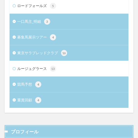
ロードフォールズ
5
一口馬主_明細
3
募集馬展示ツアー
4
東京サラブレッドクラブ
16
ルージュグラース
13
競馬予想
4
重賞回顧
4
プロフィール