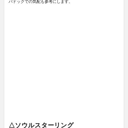
パドックでの気配も参考にします。
△ソウルスターリング