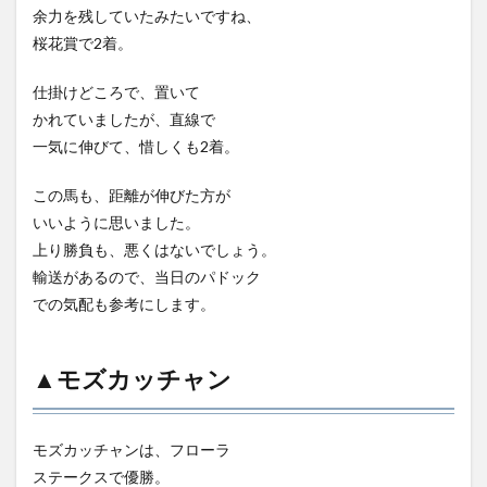
余力を残していたみたいですね、
桜花賞で2着。
仕掛けどころで、置いて
かれていましたが、直線で
一気に伸びて、惜しくも2着。
この馬も、距離が伸びた方が
いいように思いました。
上り勝負も、悪くはないでしょう。
輸送があるので、当日のパドック
での気配も参考にします。
▲モズカッチャン
モズカッチャンは、フローラ
ステークスで優勝。