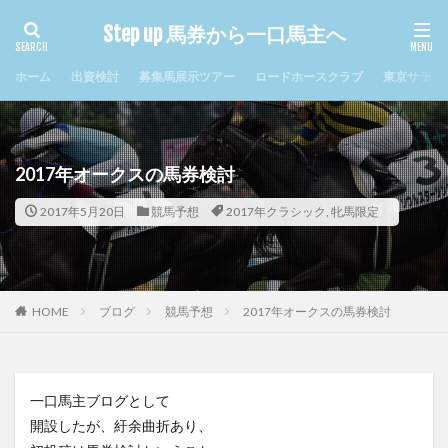
Step up 馬券から一口馬主へ
タグ
ホーム
出資検討
募集馬展示ツアー
ロードホースクラブ
東京サラブ
2017年クラシック
まとめ
キャロット
キャロットクラブ
シルクホースクラブ
ジュルビアン
セレシオン
ソレンニータ
2017年オークスの馬券検討
ディエルメス
デビュー
ナイトミュージアム
2017年5月20日
競馬予想
2017年クラシック
,
牝馬限定
ナミュール
ノルマンディ
メリディアン
ルージュグラース
ロードTO
ロードエクスプレス
ロードカバチ
ロードゲイル
ロードシュトローム
ロードジパング
ロードストライク
ロードソレイユ
HOME
ブログ
競馬予想
2017年オークスの馬券検討
ロードフォールズ
ヴァンデスプワール
ヴィジュネル
一口馬主
出資検討
出資過程
回顧
新規入会
札幌競馬場
東サラ
一口馬主ブログとして
開設したが、紆余曲折あり、
牝馬限定
現地応援
近況
配当金
重賞