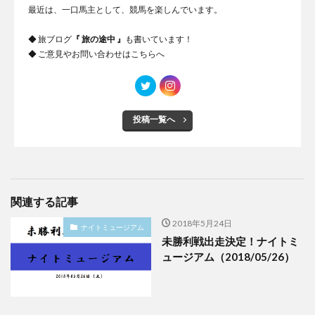
最近は、一口馬主として、競馬を楽しんでいます。
◆ 旅ブログ
『
旅の途中
』
も書いています！
◆ ご意見やお問い合わせは
こちらへ
投稿一覧へ
関連する記事
2018年5月24日
ナイトミュージアム
未勝利戦出走決定！ナイトミ
ュージアム（2018/05/26）