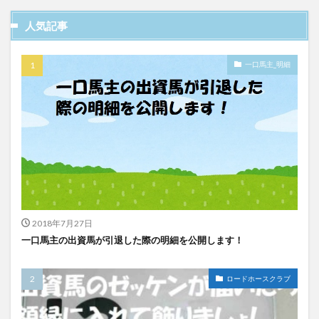
メリディアン
牝
人気記事
1-1-3-2-2-17
引退/坂口智[西]
ロードストライク
牡
2-1-0-1-0-7
引退/尾形和[東]
一口馬主_明細
ルージュグラース
牝
1-2-0-4-1-7
引退/安田隆[西]
ディバイングレース
牝
1-2-1-1-3-11
引退/蛯名正[東]
ロードジパング
牡
1-0-2-2-1-10
引退/菊川正[東]
リュケイオン
牡
0-1-2-3-1-3
引退/奥村武[東]
ラントリサント
牝
0-0-3-0-1-3
引退/吉岡辰[西]
ヴァンデスプワール
牝
0-1-1-1-0-4
引退/高橋文[東]
2018年7月27日
ロードソレイユ
牡
一口馬主の出資馬が引退した際の明細を公開します！
0-2-0-0-0-2
引退/新開幸[東]
バイルシュタイン
牡
0-1-0-1-0-3
引退/寺島良[西]
ロードホースクラブ
ナイトミュージアム
牝
0-0-1-0-1-2
引退/友道康[西]
ロードゲイル
牡