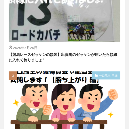
0-0-1-0-0-4
引退/尾形和[東]
フェルミディラック
牝
0-0-0-0-1-3
引退/勢司和[東]
ロードカバチ
牡
0-0-0-0-0-6
引退/菊川正[東]
ソレンニータ
牝
0-0-0-0-0-4
引退/岩戸孝[東]
ディエルメス
牡
2020年5月20日
0-0-0-0-0-3
引退/国枝栄[東]
【競馬レースゼッケンの額装】出資馬のゼッケンが届いたら額縁
ロードフォールズ
牡
に入れて飾りましょ!
0-0-0-0-0-3
引退/長谷川[西]
ジュルビアン
牝
0-0-0-0-0-3
引退/野中賢[西]
一口馬主_明細