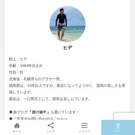
ヒデ
鞍上：ヒデ
年齢：1984年生まれ
性別：牡
北海道、札幌育ちのアラサー男。
競馬歴は、10年以上ですが、最近になってようやく、競馬の楽しさを実
感しています。
最近は、一口馬主として、競馬を楽しんでいます。
◆ 旅ブログ
『
旅の途中
』
も書いています！
◆ ご意見やお問い合わせは
こちらへ
ホーム
シェア
メニュー
TOPへ